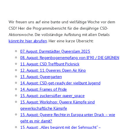
Wir freuen uns auf eine bunte und vielfältige Woche vor dem
CSD! Hier die Programmübersicht für die diesjährige CSD-
Aktionswoche. Die vollständige Auflistung mit allen Details
könnt ihr hier abrufen
. Hier eine kurze Übersicht:
07. August: Darmstädter Queerslam 2025
08. August: Regenbogenempfang von B’90 / DIE GRÜNEN
11. August: CSD Treffbunt Picknick
12. August: 11. Queeres Open Air Kino
13. August: Queergarten
14. August: CSD-get-ready der vielbunt Jugend
14. August: Frames of Pride
15. August: zuckersüßer queer_space
15. August: Workshop: Queere Kämpfe sind
gewerkschaftliche Kämpfe
15. August: Queere Rechte in Europa unter Druck – wie
geht es mir damit?
15. August: „Alles beginnt mit der Sehnsucht“ –