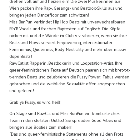
drehen voll auf und heizen ein! Die zwei Musikerinnen aus
Wien packen ihre Rap-, Gesangs- und Beatbox-Skills aus und
bringen jeden Dancefloor zum schwitzen!
Miss BunPun verbindet Hip Hop Beats mit unverwechselbaren
R’n’B Vocals und frechen Raptexten auf Englisch. Die Köpfe
nicken mit und die Wände im Club v-v-vibrieren, wenn sie ihre
Beats und Flows serviert. Empowering, intersektionaler
Feminismus, Queerness, Body-Neutrality und mehr über massiv
dope Beats!
RawCat ist Rapperin, Beatboxerin und Loopstation-Artist. Ihre
queer-feministischen Texte auf Deutsch paaren sich mit bret-t-t-
t-ernden Beats und zelebrieren die Pussy Power: Tabus werden
gebrochen und die weibliche Sexualität offen angesprochen
und gefeiert!
Grab ya Pussy, es wird heiß!
On Stage sind RawCat und Miss BunPun ein bombastisches
Team in den steilsten Outfits! Sie spreaden Good Vibes und
bringen alle Booties zum shaken!
“Das sind queer-feministische Statements ohne all den Protz