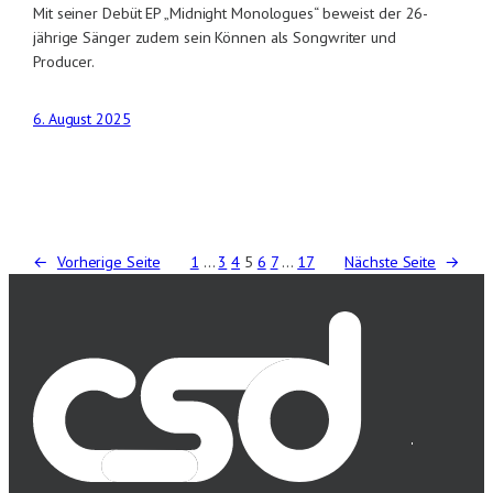
Mit seiner Debüt EP „Midnight Monologues“ beweist der 26-
jährige Sänger zudem sein Können als Songwriter und
Producer.
6. August 2025
←
Vorherige Seite
1
…
3
4
5
6
7
…
17
Nächste Seite
→