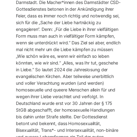
Darmstadt. Die Macher*innen des Darmstädter CSD-
Gottesdienstes betonen in der Ankündigung ihrer
Feier, dass es immer noch richtig und notwendig sei,
sich für die „Sache der Liebe hartnäckig zu
engagieren“. Denn: „Für die Liebe in ihrer vielfältigen
Form muss man auch in vielfältiger Form kämpfen,
wenn sie unterdrückt wird.“ Das Ziel sei aber, endlich
mal nicht mehr um die Liebe kämpfen zu müssen:
„Wie schön wäre es, wenn wir einfach so leben
könnten, wie wir sind.“ „Alles, was Ihr tut, geschehe
in Liebe.“ So lautet 2024 die Jahreslosung der
evangelischen Kirchen. Aber teilweise unerbittlich
und voller Verachtung wurden (und werden)
homosexuelle und queere Menschen allein für und
wegen ihrer Liebe verachtet und verfolgt. In
Deutschland wurde erst vor 30 Jahren der § 175
StGB abgeschafft, der homosexuelle Handlungen
bis dahin unter Strafe stellte. Der Gottesdienst
betont und bekennt, dass Homosexualität,
Bisexualität, Trans*- und Intersexualität, non-binäre
und queere Lebensformen ein Teil der guten